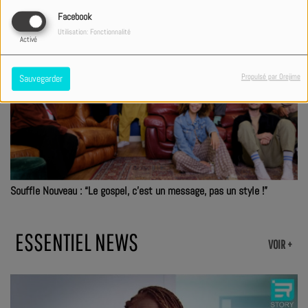
Facebook
Utilisation: Fonctionnalité
Activé
Propulsé par Orejime
Sauvegarder
Souffle Nouveau : “Le gospel, c'est un message, pas un style !”
ESSENTIEL NEWS
VOIR +