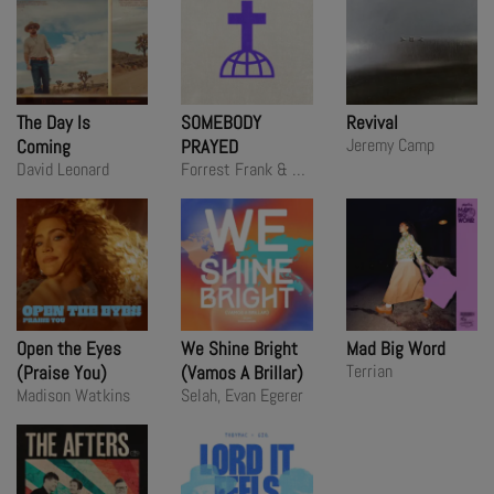
The Day Is
SOMEBODY
Revival
Jeremy Camp
Coming
PRAYED
David Leonard
Forrest Frank & Tate Butts
Open the Eyes
We Shine Bright
Mad Big Word
Terrian
(Praise You)
(Vamos A Brillar)
Madison Watkins
Selah, Evan Egerer