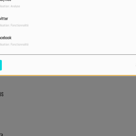
lisation: Analyse
4
itter
Tant qu'on est là
lisation: Fonctionnalité
acebook
lisation: Fonctionnalité
6
Le bon samaritain
US