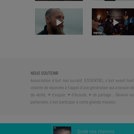
NOUS SOUTENIR
Association à but non lucratif, ESSENTIEL, c'est avant tout
volonté de répondre à l'appel d'une génération qui a besoin d
de vérité,
+
d'espoir,
+
d'écoute,
+
de partage... Devenir no
partenaire, c'est participer à cette grande mission.
Guide nos chemins