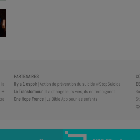
PARTENAIRES
C
 la
Il y a 1 espoir
| Action de prévention du suicide #StopSuicide
ES
e
+
Le Transformeur
| Il a changé leurs vies, ils en témoignent
Si
tre
One Hope France
| La Bible App pour les enfants
St
©