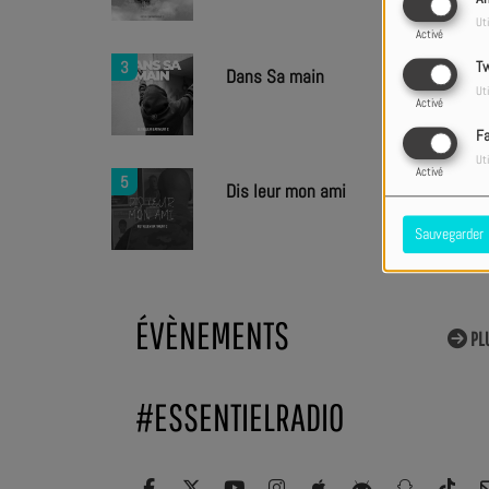
Uti
Activé
3
Tw
Dans Sa main
Uti
Activé
F
Uti
Activé
5
Dis leur mon ami
Sauvegarder
ÉVÈNEMENTS
PL
#ESSENTIELRADIO