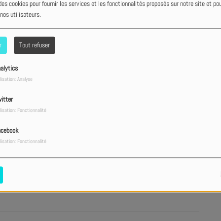
des cookies pour fournir les services et les fonctionnalités proposés sur notre site et po
 nos utilisateurs.
tout prix ? - Podcast du 20/07
r
Tout refuser
alytics
Fr
 pour plaire ? - Podcast du 06/07
lisation: Analyse
itter
lisation: Fonctionnalité
du 22/06
acebook
lisation: Fonctionnalité
Be
anta ! - Podcast du 08/06