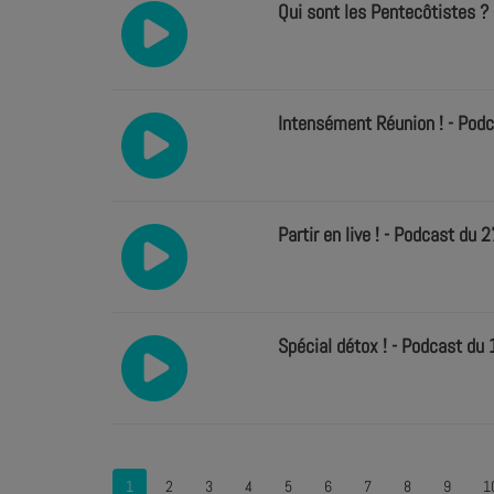
Qui sont les Pentecôtistes ?
Intensément Réunion ! - Pod
Partir en live ! - Podcast du 
Spécial détox ! - Podcast du
1
2
3
4
5
6
7
8
9
1