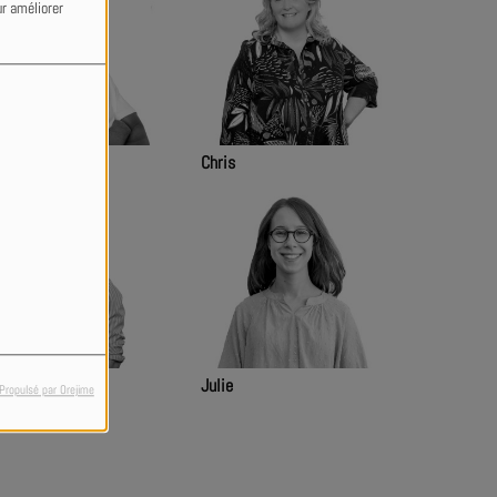
ur améliorer
anck
Chris
nji
Julie
Propulsé par Orejime