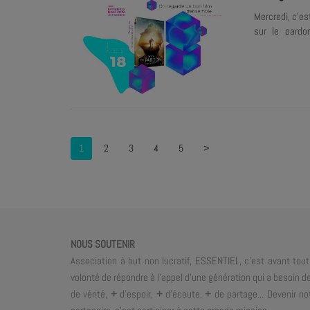
Mercredi, c'es
sur le pardo
#ensemble : jo
Millard du gro
#Partageons
1
2
3
4
5
>
NOUS SOUTENIR
Association à but non lucratif, ESSENTIEL, c'est avant tout
volonté de répondre à l'appel d'une génération qui a besoin d
de vérité,
+
d'espoir,
+
d'écoute,
+
de partage... Devenir no