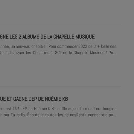
AGNE LES 2 ALBUMS DE LA CHAPELLE MUSIQUE
année, un nouveau chapitre ! Pour commencer 2022 de la + belle des
e fait gagner les Chapitres 1 & 2 de la Chapelle Musique ! Pour
 des 5 packs mis en jeu, remplis le formulaire ci-dessous.
UE ET GAGNE L'EP DE NOÉMIE KB
ire est LÀ ! L'EP de Noémie K.B souffle aujourd'hui sa 1ère bougie !
on sur Ta radio :Écoute-le toutes les heuresReste connecté-e pour
et gagner ton exemplaire Pour participer au tirage au sort, remplis le
dessous.