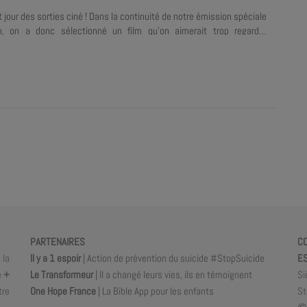
t jour des sorties ciné ! Dans la continuité de notre émission spéciale
n, on a donc sélectionné un film qu'on aimerait trop regarder
ue et gagne le DVD "La voix du pardon", le biopic sur la vie de Bart
upe MercyMe ! Pour participer, il te suffit de remplir le formulaire.
Noël2019ensemble
PARTENAIRES
C
 la
Il y a 1 espoir
| Action de prévention du suicide #StopSuicide
ES
e
+
Le Transformeur
| Il a changé leurs vies, ils en témoignent
Si
tre
One Hope France
| La Bible App pour les enfants
St