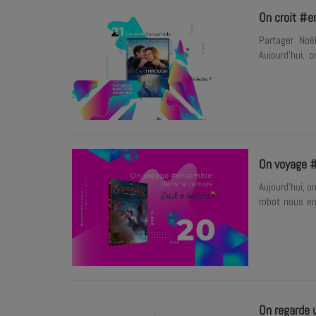
On croit #e
Partager Noë
Aujourd'hui, 
histoire vraie
#Partageons
On voyage #
Aujourd'hui, o
robot nous en
Joue et remp
#Partageons
On regarde 