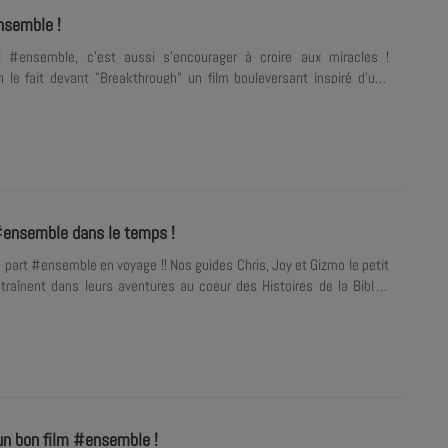
nsemble !
l #ensemble, c'est aussi s'encourager à croire aux miracles !
on le fait devant "Breakthrough" un film bouleversant inspiré d'une
. Pour participer et peut-être gagner le DVD, remplis le formulaire.
Noël2019ensemble
ensemble dans le temps !
n part #ensemble en voyage !! Nos guides Chris, Joy et Gizmo le petit
traînent dans leurs aventures au coeur des Histoires de la Bible !
orte peut-être le DVD Superbook en complétant le formulaire.
Noël2019ensemble
un bon film #ensemble !