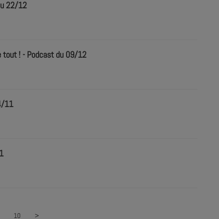
du 22/12
tout ! - Podcast du 09/12
4/11
11
10
>