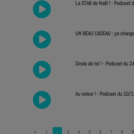
La STAR de Noël ! - Podcast 
UN BEAU CADEAU : ça change 
Dinde de toi ! - Podcast du 2
Au voleur ! - Podcast du 10/
<
1
2
3
4
5
6
7
8
9