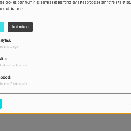
des cookies pour fournir les services et les fonctionnalités proposés sur notre site et po
 nos utilisateurs.
 du 02/03
r
Tout refuser
alytics
Fr
odcast du 16/02
lisation: Analyse
itter
lisation: Fonctionnalité
02/02
acebook
lisation: Fonctionnalité
Be
ger ! - Podcast du 05/01