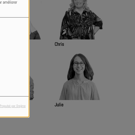
ur améliorer
anck
Chris
nji
Julie
Propulsé par Orejime