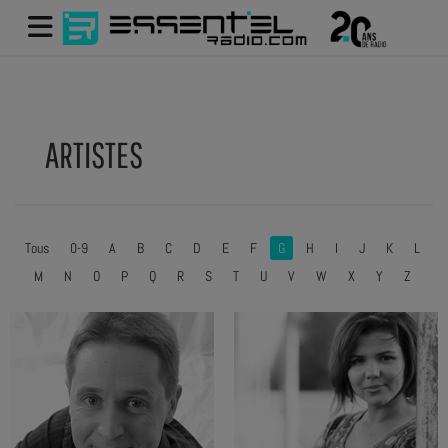
ARTISTES
Tous
0-9
A
B
C
D
E
F
G
H
I
J
K
L
M
N
O
P
Q
R
S
T
U
V
W
X
Y
Z