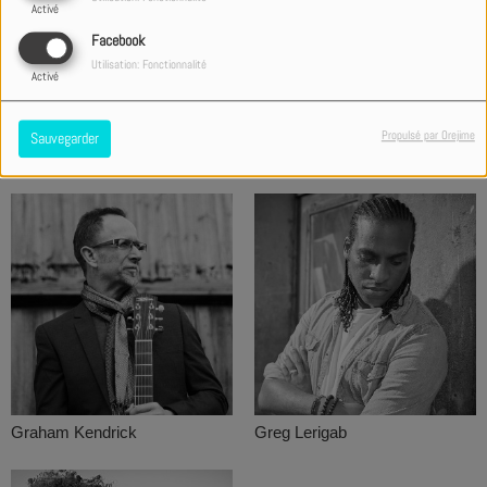
Activé
Facebook
Utilisation: Fonctionnalité
Activé
Propulsé par Orejime
Sauvegarder
Georges Ellyott
Gospel Praise Family
Graham Kendrick
Greg Lerigab