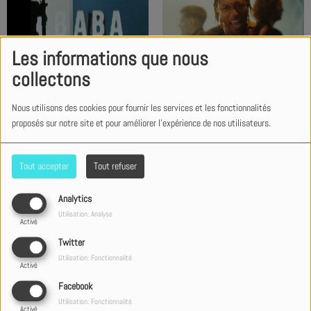
Les informations que nous
For King + Country feat.
Ryan Ofei, CalledOut Music,
collectons
Lecrae & Stryper - To Hell With
Annatoria - Baba (Official
The Devil (Rise - Official Music
Video)
Nous utilisons des cookies pour fournir les services et les fonctionnalités
Video)
proposés sur notre site et pour améliorer l'expérience de nos utilisateurs.
Tout accepter
Tout refuser
David Republic - A la fin (Vidéo
Drulo feat.Lauryn - Encore
Analytics
Officielle)
(remix - Clip Officiel)
Utilisation: Analyse
Activé
Twitter
Utilisation: Fonctionnalité
Activé
Facebook
Utilisation: Fonctionnalité
Activé