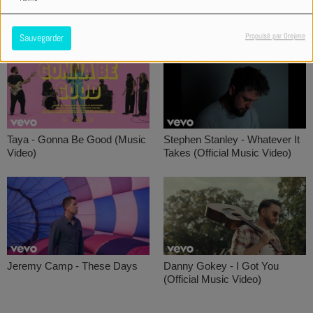
Rabbi Le Prince - Console-Moi
Deborah Lukalu - Ma Lumière (
Clip Officiel)
Propulsé par Orejime
Sauvegarder
Taya - Gonna Be Good (Music
Stephen Stanley - Whatever It
Video)
Takes (Official Music Video)
Jeremy Camp - These Days
Danny Gokey - I Got You
(Official Music Video)