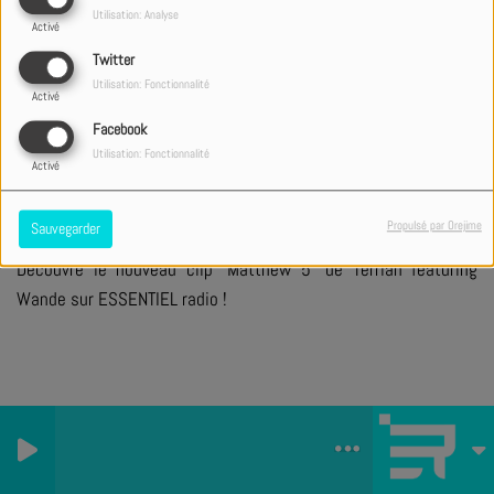
Utilisation: Analyse
Activé
Twitter
+ DE CLIPS
Utilisation: Fonctionnalité
Activé
Facebook
Utilisation: Fonctionnalité
PARTAGER
TWEETER
Activé
Propulsé par Orejime
Sauvegarder
Découvre le nouveau clip "Matthew 5" de Terrian featuring
Wande sur ESSENTIEL radio !