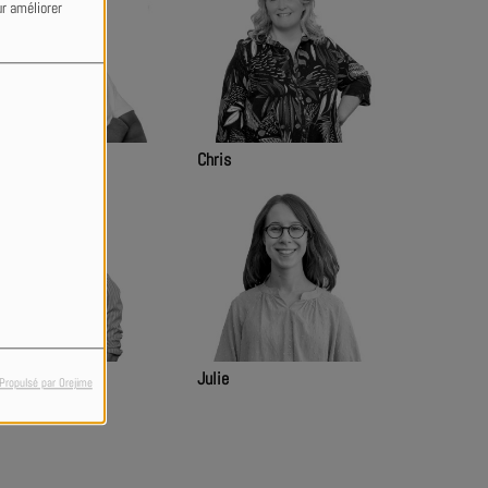
ur améliorer
anck
Chris
nji
Julie
Propulsé par Orejime