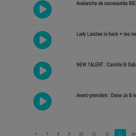
Avalanche de nouveautés BI
Lady Laistee is back + les ne
NEW TALENT : Camille & Gabri
Avant-première : Dana-Jo & M
<
7
8
9
10
11
12
13
14