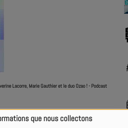
ine Lacorre, Marie Gauthier et le duo Ozao ! - Podcast
na O, Redflow et Lady Laistee - Podcast 05/07
ormations que nous collectons