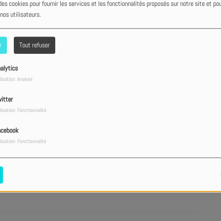
des cookies pour fournir les services et les fonctionnalités proposés sur notre site et po
 nos utilisateurs.
a Bastrash ! - Podcast 28/06
r
Tout refuser
alytics
Fr
Meak ! - Podcast 21/06
lisation: Analyse
itter
lisation: Fonctionnalité
- Podcast 14/06
acebook
lisation: Fonctionnalité
Be
Podcast 07/06