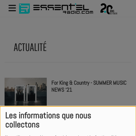
ACTUALITÉ
For King & Country - SUMMER MUSIC
NEWS ‘21
Les informations que nous
collectons
L'Academy d'ESSENTIEL dévoile son
palmarès !