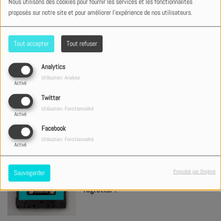
Nous utilisons des cookies pour fournir les services et les fonctionnalités
proposés sur notre site et pour améliorer l'expérience de nos utilisateurs.
Tout accepter
Tout refuser
Les 5 toits les + impressionnants du
monde !
Analytics
Utilisation: Analyse
Activé
Twitter
Utilisation: Fonctionnalité
Lauren Daigle à l’heure espagnole !
Activé
Facebook
Utilisation: Fonctionnalité
Activé
Propulsé par Orejime
Sauvegarder
Confinement : ce qu’on va le plus
regretter !