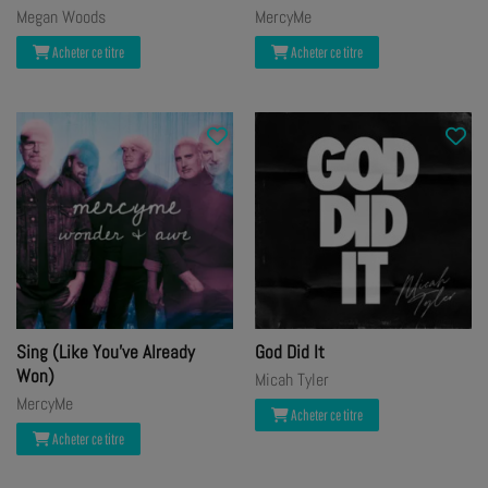
Megan Woods
MercyMe
Acheter ce titre
Acheter ce titre
Sing (Like You've Already
God Did It
Won)
Micah Tyler
MercyMe
Acheter ce titre
Acheter ce titre