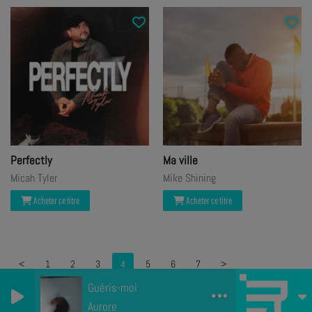
Perfectly
Ma ville
Micah Tyler
Mike Shining
Acheter ce titre
Acheter ce titre
<
1
2
3
4
5
6
7
>
Guéris-moi
Aurore