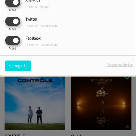
Analytics
Utilisation: Analyse
Activé
Twitter
Utilisation: Fonctionnalité
Activé
Something About Your Name
NGOLU
Facebook
Mark Barlow
Markis feat. Bigty
Utilisation: Fonctionnalité
Activé
Acheter ce titre
Acheter ce titre
Propulsé par Orejime
Sauvegarder