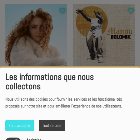
You Won't
Le lait et le miel
Les informations que nous
Madison Watkins
Manou Bolomik
collectons
Acheter ce titre
Acheter ce titre
Nous utilisons des cookies pour fournir les services et les fonctionnalités
proposés sur notre site et pour améliorer l'expérience de nos utilisateurs.
Tout accepter
Tout refuser