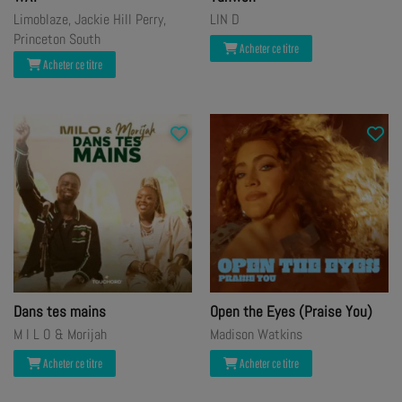
Limoblaze, Jackie Hill Perry,
LIN D
Princeton South
Acheter ce titre
Acheter ce titre
Dans tes mains
Open the Eyes (Praise You)
M I L O & Morijah
Madison Watkins
Acheter ce titre
Acheter ce titre