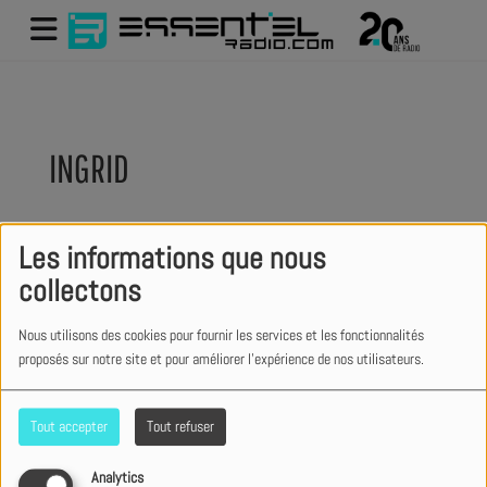
INGRID
Les informations que nous
Ma spécialité sur ESSENTIEL
:
collectons
Décortiquer l’actualité. #LActuParle
Nous utilisons des cookies pour fournir les services et les fonctionnalités
proposés sur notre site et pour améliorer l'expérience de nos utilisateurs.
En express :
#Bleu l #CaféCaféCafé l
Tout accepter
Tout refuser
#Hôpital l #Frites | #ZeroSport
Analytics