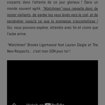
croyants dans l’attente de ce jour glorieux ! Dans un
monde souvent agité,
“Watchmen”
nous rappelle donc de
rester vigilants, de garder les yeux levés vers le ciel, et de
persévérer jusqu’à ce que la promesse s’accomplisse !
Oui, nous pouvons espérer, attendre avec foi et croire que
l’aube arrive.
“Watchmen
” Brooke Ligertwood feat Lauren Daigle et The
New Respects… c’est mon SON pour toi !