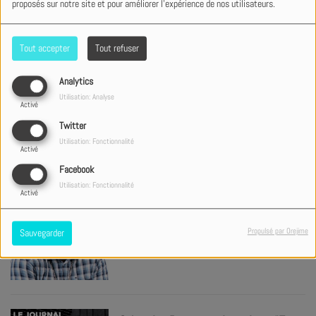
proposés sur notre site et pour améliorer l'expérience de nos utilisateurs.
For KING and COUNTRY pense déjà à
Tout accepter
Tout refuser
l'automne
Analytics
Utilisation: Analyse
Activé
Twitter
Lorenzo MPC en interview : “les
Utilisation: Fonctionnalité
décennies, ça me convient bien !”
Activé
Facebook
Utilisation: Fonctionnalité
Activé
On a écouté l’album de KaBe
Propulsé par Orejime
Sauvegarder