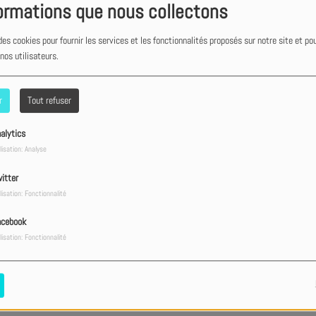
ormations que nous collectons
des cookies pour fournir les services et les fonctionnalités proposés sur notre site et po
 nos utilisateurs.
r
Tout refuser
alytics
lisation: Analyse
itter
lisation: Fonctionnalité
acebook
e combat de sa vie depuis que sa fille Marion a mis fin à ses
lisation: Fonctionnalité
e harcèlement au collège et sur les réseaux sociaux.