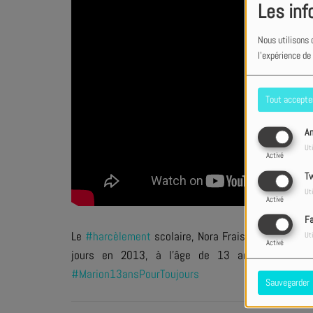
Les inf
Nous utilisons 
l'expérience de
Tout accepte
An
Uti
Activé
Tw
Uti
Activé
F
Le
#harcèlement
scolaire, Nora Fraisse en a fait l
Uti
Activé
jours en 2013, à l'âge de 13 ans, victime d
#Marion13ansPourToujours
Sauvegarder