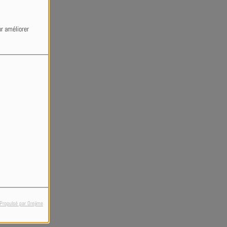
ur améliorer
Propulsé par Orejime