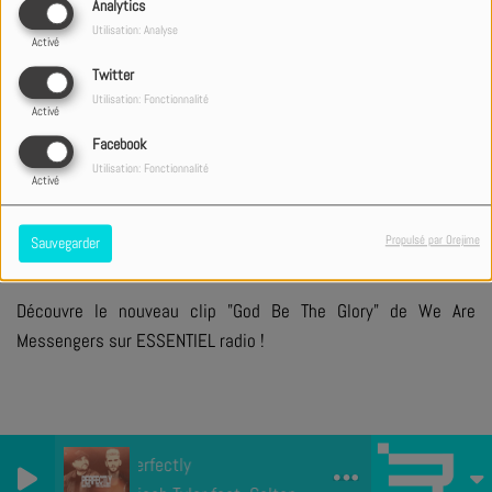
Analytics
Utilisation: Analyse
Activé
Twitter
Utilisation: Fonctionnalité
+ DE CLIPS
Activé
Facebook
Utilisation: Fonctionnalité
Activé
PARTAGER
TWEETER
Propulsé par Orejime
Sauvegarder
Découvre le nouveau clip "God Be The Glory" de We Are
Messengers sur ESSENTIEL radio !
Perfectly