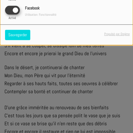
Encore et encore espérer en Dieu aux faveurs infinies
Facebook
Utilisation: Fonctionnalité
Activé
D’une grâce bienveillante jusqu’à son omniprésence
C’est tous les jours que son souffle murmure à l’arbre que je
Propulsé par Orejime
Sauvegarder
suis
S’il vient à se couper, se dissipe loin de mes terres
Encore et encore je prierai le grand Dieu de l’univers
Dans le désert, je continuerai de chanter
Mon Dieu, mon Père qui vit pour l’éternité
Regarder à ses hauts faits, toutes ses oeuvres à célébrer
Contempler sa bonté et continuer de chanter
D’une grâce imméritée au renouveau de ses bienfaits
C’est tous les jours que sa pensée polit le vase que je suis
Et si ce vase se brise qu’il n’en reste que des débris
Encore et encore il restaure et rien ne lui est impossible