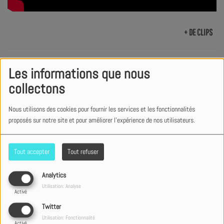
+ DE CLIPS
Les informations que nous
PARTAGER
TWEETER
collectons
Nous utilisons des cookies pour fournir les services et les fonctionnalités
proposés sur notre site et pour améliorer l'expérience de nos utilisateurs.
Découvre le nouveau clip "Désert" de Nathan Couture sur
ESSENTIEL radio !
Tout accepter
Tout refuser
Analytics
D’une grâce imméritée au renouveau de ses bienfaits
Utilisation: Analyse
Activé
C’est tous les jours que la rosée descend sur la plante que je
Twitter
suis
Utilisation: Fonctionnalité
Si elle vient à se tarir, s’épuise pour quelques années
Activé