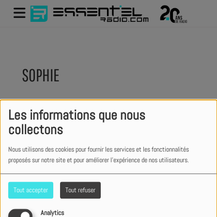
SOPHIE
Les informations que nous
Ma spécialité sur ESSENTIEL
:
collectons
L'actualité sous un autre angle,
convivialité, vérité et expertise...
Nous utilisons des cookies pour fournir les services et les fonctionnalités
proposés sur notre site et pour améliorer l'expérience de nos utilisateurs.
#LActuParles !
Tout accepter
Tout refuser
En express :
C
hewing-gum imaginaire
Analytics