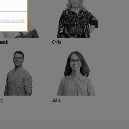
Propulsé par Orejime
anck
Chris
nji
Julie