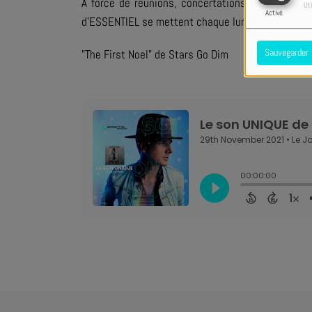
A force de réunions, concertations, négociation
Uti
Activé
d’ESSENTIEL se mettent chaque lundi d’accord pou
Sauvegarder
"The First Noel" de Stars Go Dim