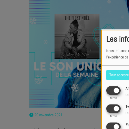
Les inf
Nous utilisons 
l'expérience de
Tout accepte
An
Uti
Activé
Tw
Uti
29 novembre 2021
Activé
F