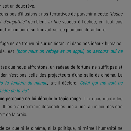
r est un doux rêve.
ons pas d’illusions : nos tentatives de parvenir à cette
“douce
t d’empathie”
semblent
in fine
vouées à l’échec, en tout cas
 notre humanité se trouvait sur ce plan bien défaillante.
refuge ne se trouve ni sur un écran, ni dans nos idéaux humains,
ible, est
“pour nous un refuge et un appui, un secours qui ne
es que nous affrontons, un radeau de fortune ne suffit pas et
der n'est pas celle des projecteurs d’une salle de cinéma. La
is la lumière du monde
, a-t-il déclaré.
Celui qui me suit ne
ière de la vie”
.
ue personne ne lui déroule le tapis rouge
. Il n’a pas monté les
 Il les a au contraire descendues une à une, au milieu des cris
rt de la croix.
onde ce que ni le cinéma, ni la politique, ni même l’humanité ne