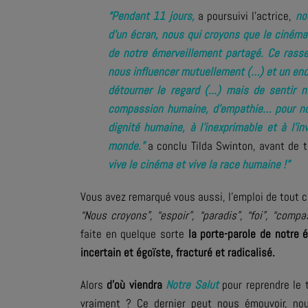
“Pendant 11 jours,
a poursuivi l’actrice,
no
d’un écran, nous qui croyons que le cinéma e
de notre émerveillement partagé. Ce rass
nous influencer mutuellement (…) et un enc
détourner le regard (...) mais de sentir
compassion humaine, d’empathie… pour nous
dignité humaine, à l’inexprimable et à l’inv
monde.”
a conclu Tilda Swinton, avant de t
vive le cinéma et vive la race humaine !”
Vous avez remarqué vous aussi, l’emploi de tout ce
“Nous croyons”, “espoir”, “paradis”, “foi”, “compas
faite en quelque sorte
la porte-parole de notre
incertain et égoïste, fracturé et radicalisé.
Alors
d’où viendra
Notre Salut
pour reprendre le 
vraiment ? Ce dernier peut nous émouvoir, nous 