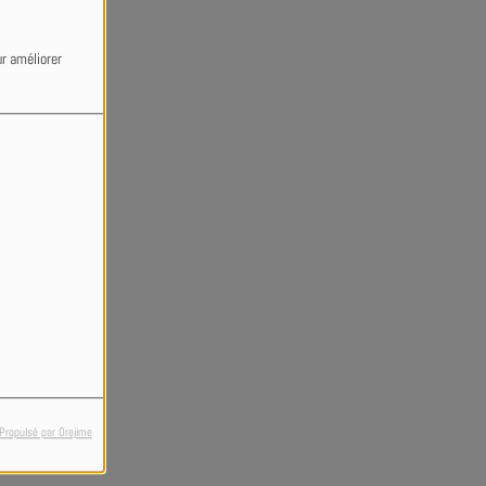
ur améliorer
Propulsé par Orejime