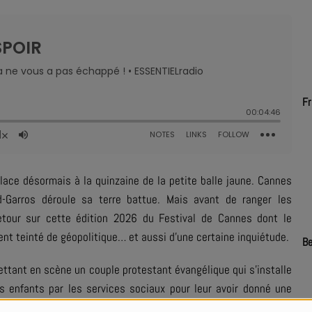
Fr
lace désormais à la quinzaine de la petite balle jaune. Cannes
-Garros déroule sa terre battue. Mais avant de ranger les
retour sur cette édition 2026 du Festival de Cannes dont le
ment teinté de géopolitique… et aussi d’une certaine inquiétude.
Be
ttant en scène un couple protestant évangélique qui s’installe
es enfants par les services sociaux pour leur avoir donné une
tour de laquelle le réalisateur roumain Cristian Mungiu bâtit