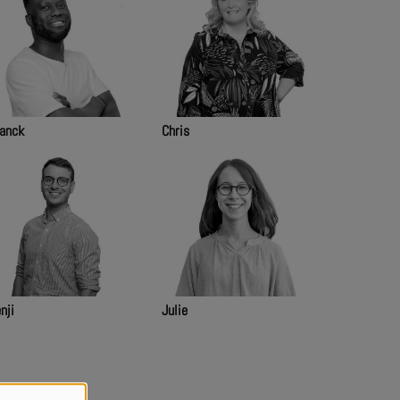
anck
Chris
nji
Julie