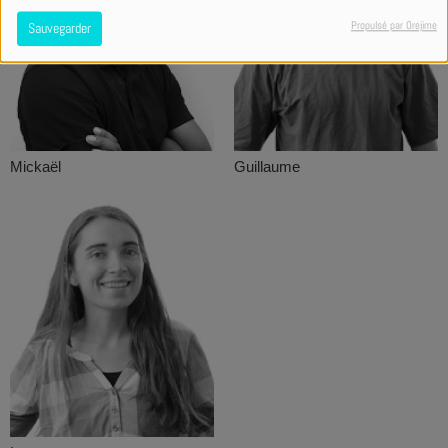
Propulsé par Orejime
Sauvegarder
Mickaël
Guillaume