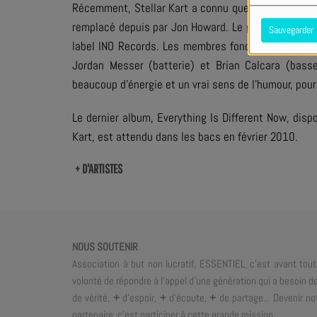
Récemment, Stellar Kart a connu quelques changeme
remplacé depuis par Jon Howard. Le groupe a aussi
Sauvegarder
label INO Records. Les membres fondateurs sont en
Jordan Messer (batterie) et Brian Calcara (basse
beaucoup d'énergie et un vrai sens de l'humour, pour
Le dernier album,
Everything Is Different Now
, disp
Kart, est attendu dans les bacs en février 2010.
+ D'ARTISTES
NOUS SOUTENIR
Association à but non lucratif, ESSENTIEL, c'est avant tout
volonté de répondre à l'appel d'une génération qui a besoin d
de vérité,
+
d'espoir,
+
d'écoute,
+
de partage... Devenir no
partenaire, c'est participer à cette grande mission.