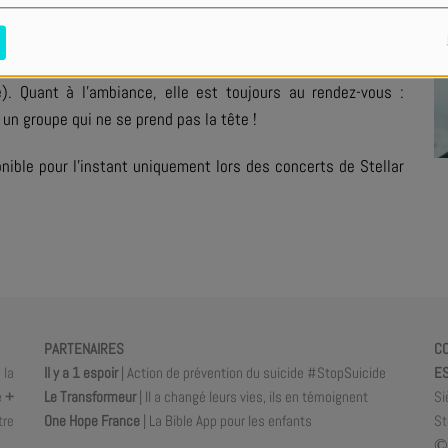
nts, notamment avec le départ du guitariste Cody Pellerin,
 changé de maison de disques et travaille désormais avec le
 revanche toujours présents : Adam Agee (guitare et voix),
). Quant à l'ambiance, elle est toujours au rendez-vous :
 un groupe qui ne se prend pas la tête !
onible pour l'instant uniquement lors des concerts de Stellar
PARTENAIRES
C
 la
Il y a 1 espoir
| Action de prévention du suicide #StopSuicide
ES
e
+
Le Transformeur
| Il a changé leurs vies, ils en témoignent
Si
tre
One Hope France
| La Bible App pour les enfants
St
©