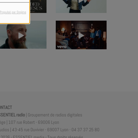
Propulsé par Orejime
ONTACT
SENTIEL radio
| Groupement de radios digitales
ège | 107 rue Robert - 69006 Lyon
udios | 43-45 rue Duvivier - 69007 Lyon - 04 37 37 25 80
2026 - ESSENTIEL media -
Tous droits réservés