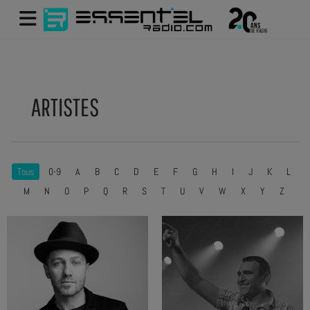
ARTISTES
Tous
0-9
A
B
C
D
E
F
G
H
I
J
K
L
M
N
O
P
Q
R
S
T
U
V
W
X
Y
Z