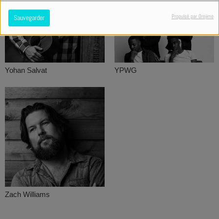
Propulsé par Orejime
Sauvegarder
Yohan Salvat
YPWG
Zach Williams