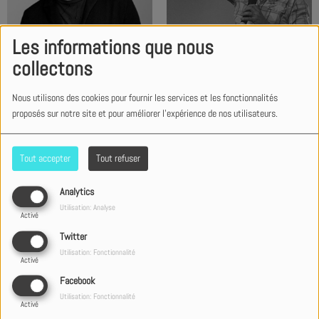
Les informations que nous
TobyMac
Tony Tornatore
collectons
Nous utilisons des cookies pour fournir les services et les fonctionnalités
proposés sur notre site et pour améliorer l'expérience de nos utilisateurs.
Tout accepter
Tout refuser
Analytics
Utilisation: Analyse
Activé
Twitter
Will Abriel
WorshipNOIZ
Utilisation: Fonctionnalité
Activé
Facebook
Utilisation: Fonctionnalité
Activé