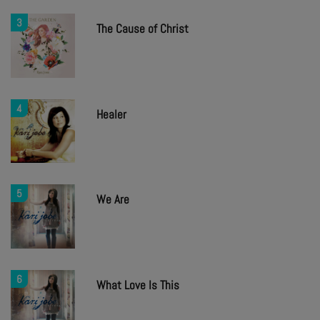
3
The Cause of Christ
4
Healer
5
We Are
6
What Love Is This