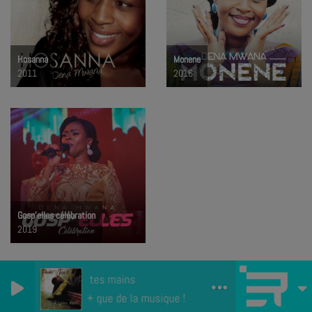
Hosanna
Monene
2011
2016
Gosp'elles célébration
2019
+ D'ARTISTES
Dans tes mains
Bien + que de la musique !