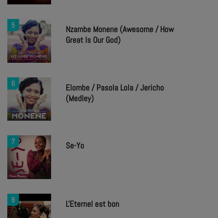
5
Nzambe Monene (Awesome / How
Great Is Our God)
6
Elombe / Pasola Lola / Jericho
(Medley)
7
Se-Yo
8
L'Eternel est bon