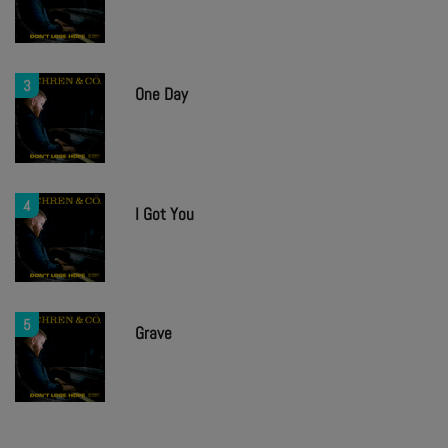
3
One Day
4
I Got You
5
Grave