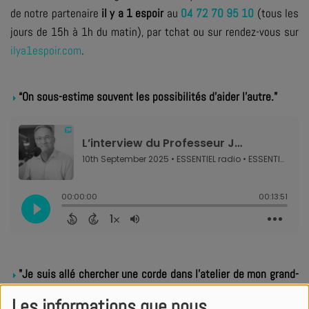
de notre partenaire
il y a 1 espoir
au
04 72 70 95 10
(tous les
jours de 15h à 1h du matin), par tchat ou sur rendez-vous sur
ilya1espoir.com
.
“On sous-estime souvent les possibilités d'aider l'autre.”
"Je suis allé chercher une corde dans l’atelier de mon grand-
père et j’ai commencé à faire un nœud."
Les informations que nous