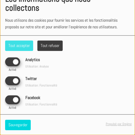
collectons
Nous utilisons des cookies pour fournir les services et les fonctionnalités
proposés sur notre site et pour améliorer l'expérience de nos utilisateurs.
Tout accepter
Tout refuser
Analytics
Utilisation: Analyse
"Quand ça vous arrive, c’est extrêmement violent. Je
Activé
n’arrivais plus à dormir car quand je m’endormais, je me voyais
Twitter
pendue."
Utilisation: Fonctionnalité
Activé
Facebook
Utilisation: Fonctionnalité
Activé
Propulsé par Orejime
Sauvegarder